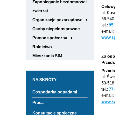
Zapobieganie bezdomności
Celowy
zwierząt
ul. Koś
66-540
Organizacje pozarządowe
tel.:
95 
Osoby niepełnosprawne
e-mail:
www.sg
Pomoc społeczna
Rolnictwo
Mieszkania SIM
Za
odb
Przeds
Przeds
ul. Świ
NA SKRÓTY
50-518
tel.:
77 
Odnośnik
Gospodarka odpadami
do
e-mail:
Gospodarka
Odnośnik
www.ko
Praca
odpadami
do
Praca
Odnośnik
Konsultacje społeczne
Link