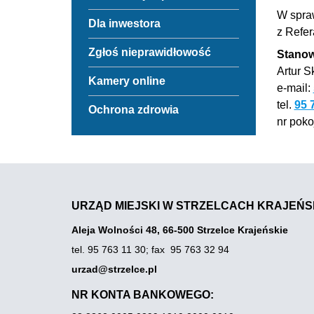
do
otwiera
Konsultacje
W spra
się
Odnośnik
Dla inwestora
społeczne
w
do
z Refer
nowej
Dla
Odnośnik
Zgłoś nieprawidłowość
zakładce
inwestora
Stanow
do
przegladarki
Artur S
Zgłoś
Odnośnik
Kamery online
nieprawidłowość
e-mail:
do
Kamery
tel.
95 
Odnośnik
Ochrona zdrowia
online
do
nr pokoj
Link
Ochrona
otwiera
zdrowia
się
w
nowej
zakładce
przegladarki
URZĄD MIEJSKI W STRZELCACH KRAJEŃS
Aleja Wolności 48, 66-500 Strzelce Krajeńskie
tel. 95 763 11 30
;
fax 95 763 32 94
urzad@strzelce.pl
NR KONTA BANKOWEGO: