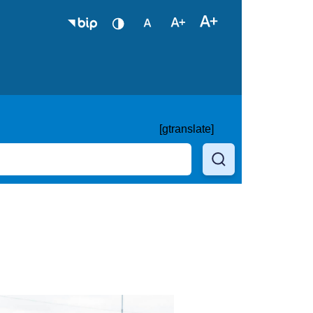
[gtranslate]