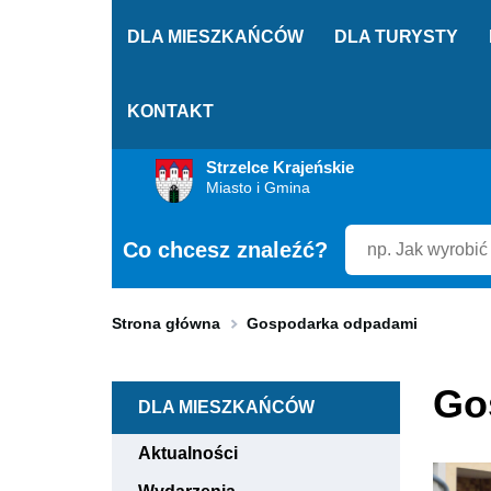
DLA MIESZKAŃCÓW
DLA TURYSTY
KONTAKT
Przekierowuje
Strzelce Krajeńskie
do
Miasto i Gmina
strony
głównej
Co chcesz znaleźć?
Strona główna
Gospodarka odpadami
Go
DLA MIESZKAŃCÓW
Aktualności