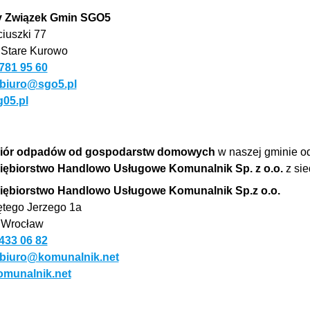
 Związek Gmin SGO5
ciuszki 77
 Stare Kurowo
781 95 60
biuro@sgo5.pl
05.pl
iór odpadów
od gospodarstw domowych
w naszej gminie o
iębiorstwo Handlowo Usługowe Komunalnik Sp. z o.o.
z sie
iębiorstwo Handlowo Usługowe Komunalnik Sp.z o.o.
ętego Jerzego 1a
 Wrocław
433 06 82
biuro@komunalnik.net
munalnik.net