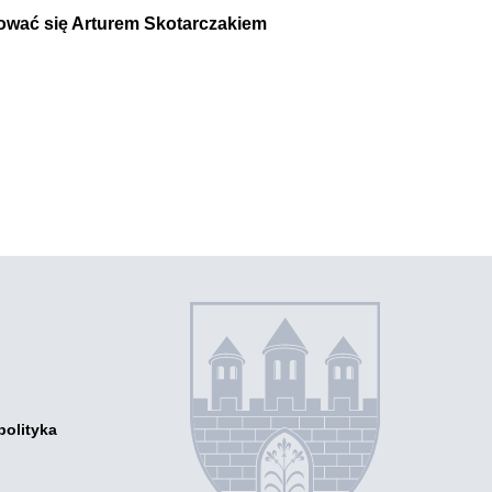
ować się Arturem Skotarczakiem
olityka
a
zący