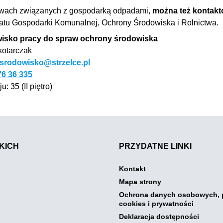
wach związanych z gospodarką odpadami,
można też kontakt
atu Gospodarki Komunalnej, Ochrony Środowiska i Rolnictwa.
isko pracy do spraw ochrony środowiska
kotarczak
srodowisko@strzelce.pl
76 36 335
u: 35 (II piętro)
KICH
PRZYDATNE LINKI
Otwiera
Kontakt
link
Otwiera
Mapa strony
przenoszący
link
do
Ochrona danych osobowych, p
przenoszący
Kontakt
Otwiera
cookies i prywatności
do
link
Mapa
Otwier
Deklaracja dostępności
przenos
strony