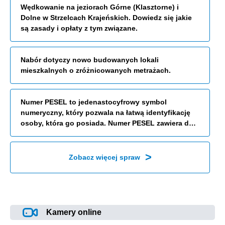
Wędkowanie na jeziorach Górne (Klasztorne) i
Dolne w Strzelcach Krajeńskich. Dowiedz się jakie
są zasady i opłaty z tym związane.
Nabór dotyczy nowo budowanych lokali
mieszkalnych o zróżnicowanych metrażach.
Numer PESEL to jedenastocyfrowy symbol
numeryczny, który pozwala na łatwą identyfikację
osoby, która go posiada. Numer PESEL zawiera datę
urodzenia, numer porządkowy, oznaczenie płci oraz
liczbę kontrolną.
>
Zobacz więcej spraw
Kamery online
Przekierowuje