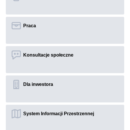
odpad
przeg
Praca
Otwie
Konsultacje społeczne
Otwie
społ
Dla inwestora
Otwie
System Informacji Przestrzennej
Otwie
Przes
przeg