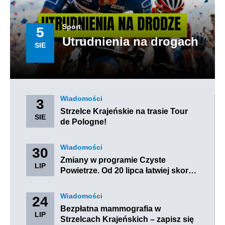
Sport
5
Utrudnienia na drogach
SIE
Przekierowuje
do
aktualności
Wiadomości
Przekierowuje
3
Utrudnienia
do
Strzelce Krajeńskie na trasie Tour
na
strony
SIE
Przekierowuje
de Pologne!
drogach
kategorii
do
Wiadomości
aktualności
Strzelce
Wiadomości
Przekierowuje
30
Krajeńskie
do
Zmiany w programie Czyste
na
strony
LIP
trasie
Przekie
Powietrze. Od 20 lipca łatwiej skor…
kategorii
Tour…
do
Wiadomości
aktualn
Zmiany
Wiadomości
Przekierowuje
24
w
do
Bezpłatna mammografia w
progra
strony
LIP
Czyste
Strzelcach Krajeńskich – zapisz się
kategorii
Powietr