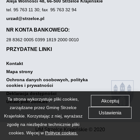
Aleja Wolności 48, 66-500 Strzelce Krajeńskie
tel. 95 763 11 30
;
fax 95 763 32 94
urzad@strzelce.pl
NR KONTA BANKOWEGO:
28 8362 0005 0399 1819 2000 0010
PRZYDATNE LINKI
Otwiera
Kontakt
link
Otwiera
Mapa strony
przenoszący
link
do
Ochrona danych osobowych, polityka
przenoszący
Kontakt
Otwiera
cookies i prywatności
do
link
Mapa
Otwiera
Deklaracja dostępności
przenoszący
strony
link
Ta strona wykorzystuje pliki cookies,
do
Akceptuj
Otwiera
Ustaw pliki cookies
przenoszący
Ochrona
link
zarządzane przez Gminę Strzelce
do
danych
przenoszący
Ustawienia
Deklaracja
osobowych,
do
Krajeńskie. Korzystając z niej, wyrażasz
dostępności
polityka
Ustaw
zgodę na niezbędne technicznie pliki
cookies
pliki
UM Strzelce Krajeńskie © 2020
i
cookies
cookies. Więcej w
Polityce cookies.
prywatności
Link