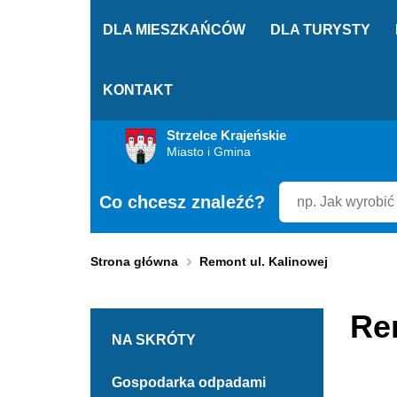
DLA MIESZKAŃCÓW
DLA TURYSTY
KONTAKT
Przekierowuje
Strzelce Krajeńskie
do
Miasto i Gmina
strony
głównej
Co chcesz znaleźć?
Strona główna
Remont ul. Kalinowej
Re
NA SKRÓTY
Odnośnik
Gospodarka odpadami
do