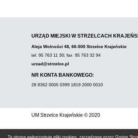
URZĄD MIEJSKI W STRZELCACH KRAJEŃS
Aleja Wolności 48, 66-500 Strzelce Krajeńskie
tel. 95 763 11 30
;
fax 95 763 32 94
urzad@strzelce.pl
NR KONTA BANKOWEGO:
28 8362 0005 0399 1819 2000 0010
UM Strzelce Krajeńskie © 2020
Ta strona wykorzystuje pliki cookies, zarządzane przez Gminę Strz