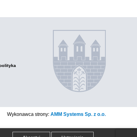
następnego
posta
olityka
a
zący
szący
cy
acja
ch,
ności
Otwiera
Wykonawca strony:
AMM Systems Sp. z o.o.
ości
link
przenoszący
do