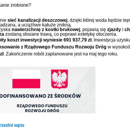
anie zrobione?
nie
sieć kanalizacji deszczowej
, dzięki której woda będzie lep
dzana, a uciążliwe kałuże znikną.
zyska
nawierzchnię z kostki brukowej
, pojawią się
zjazdy
i
ch
za
zostaną obsiane trawą, co poprawi estetykę otoczenia.
ty koszt inwestycji wyniesie 691 937,79 zł.
Inwestycja uzysk
nsowanie z
Rządowego Funduszu Rozwoju Dróg
w wysokoś
zł
. Zakończenie robót zaplanowane jest na maj tego roku.
Przekierowuje
zedni wpis
do