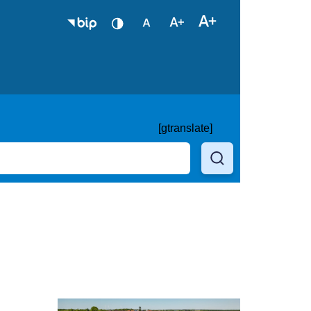
[gtranslate]