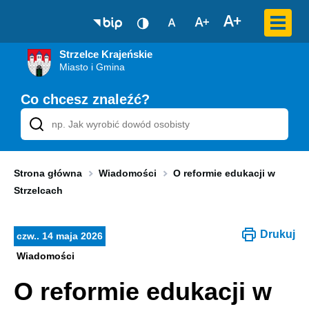
Przekierowuje
Strzelce Krajeńskie
do
Miasto i Gmina
strony
głównej
Co chcesz znaleźć?
Strona główna
Wiadomości
O reformie edukacji w
Strzelcach
Drukuj
czw.. 14 maja 2026
Przenosi
Wiadomości
do
archiwum
O reformie edukacji w
kategorii
Wiadomości