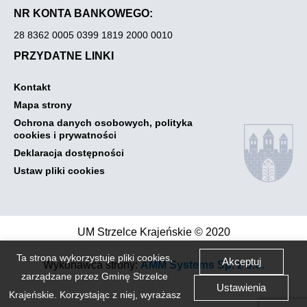
NR KONTA BANKOWEGO:
28 8362 0005 0399 1819 2000 0010
PRZYDATNE LINKI
Otwiera
Kontakt
link
Otwiera
Mapa strony
przenoszący
link
do
Ochrona danych osobowych, polityka
przenoszący
Kontakt
Otwiera
cookies i prywatności
do
link
Mapa
Otwiera
Deklaracja dostępności
przenoszący
strony
link
do
Otwiera
Ustaw pliki cookies
przenoszący
Ochrona
link
do
danych
przenoszący
Deklaracja
osobowych,
do
dostępności
polityka
Ustaw
cookies
pliki
UM Strzelce Krajeńskie © 2020
i
cookies
prywatności
Link
Ta strona wykorzystuje pliki cookies,
Akceptuj
Otwiera
Wykonawca strony:
AMM Systems Sp. z o.o.
otwiera
zarządzane przez Gminę Strzelce
się
link
Ustawienia
w
Krajeńskie. Korzystając z niej, wyrażasz
przenos
nowej