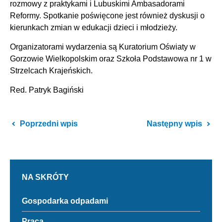
rozmowy z praktykami i Lubuskimi Ambasadorami
Reformy. Spotkanie poświęcone jest również dyskusji o
kierunkach zmian w edukacji dzieci i młodzieży.
Organizatorami wydarzenia są Kuratorium Oświaty w
Gorzowie Wielkopolskim oraz Szkoła Podstawowa nr 1 w
Strzelcach Krajeńskich.
Red. Patryk Bagiński
Przekierowuje
Pr
Poprzedni wpis
Następny wpis
do
do
poprzedniego
na
posta
po
NA SKRÓTY
Odnośnik
Gospodarka odpadami
do
Gospodarka
Odnośnik
Praca