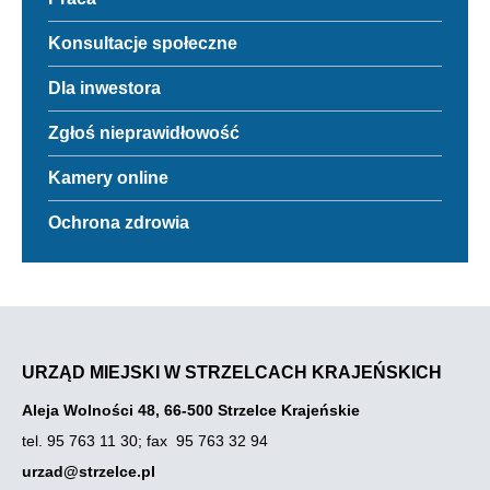
odpadami
do
Praca
Odnośnik
Konsultacje społeczne
Link
do
otwiera
Konsultacje
się
Odnośnik
Dla inwestora
społeczne
w
do
nowej
Dla
Odnośnik
Zgłoś nieprawidłowość
zakładce
inwestora
do
przegladarki
Zgłoś
Odnośnik
Kamery online
nieprawidłowość
do
Kamery
Odnośnik
Ochrona zdrowia
online
do
Link
Ochrona
otwiera
zdrowia
się
w
nowej
zakładce
przegladarki
URZĄD MIEJSKI W STRZELCACH KRAJEŃSKICH
Aleja Wolności 48, 66-500 Strzelce Krajeńskie
tel. 95 763 11 30
;
fax 95 763 32 94
urzad@strzelce.pl