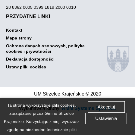
28 8362 0005 0399 1819 2000 0010
PRZYDATNE LINKI
Otwiera
Kontakt
link
Otwiera
Mapa strony
przenoszący
link
do
Ochrona danych osobowych, polityka
przenoszący
Kontakt
Otwiera
cookies i prywatności
do
link
Mapa
Otwiera
Deklaracja dostępności
przenoszący
strony
link
do
Otwiera
Ustaw pliki cookies
przenoszący
Ochrona
link
do
danych
przenoszący
Deklaracja
osobowych,
do
dostępności
polityka
Ustaw
cookies
pliki
UM Strzelce Krajeńskie © 2020
i
cookies
prywatności
Link
Ta strona wykorzystuje pliki cookies,
Akceptuj
Otwiera
Wykonawca strony:
AMM Systems Sp. z o.o.
otwiera
zarządzane przez Gminę Strzelce
się
link
Ustawienia
w
Krajeńskie. Korzystając z niej, wyrażasz
przenos
nowej
zakładce
zgodę na niezbędne technicznie pliki
do
przegladarki