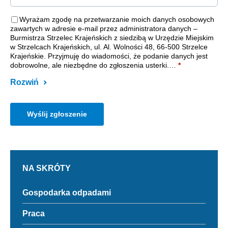
Wyrażam zgodę na przetwarzanie moich danych osobowych
zawartych w adresie e-mail przez administratora danych –
Burmistrza Strzelec Krajeńskich z siedzibą w Urzędzie Miejskim
w Strzelcach Krajeńskich, ul. Al. Wolności 48, 66-500 Strzelce
Krajeńskie. Przyjmuję do wiadomości, że podanie danych jest
dobrowolne, ale niezbędne do zgłoszenia usterki.
…
*
Rozwiń
NA SKRÓTY
Odnośnik
Gospodarka odpadami
do
Gospodarka
Odnośnik
Praca
odpadami
do
Praca