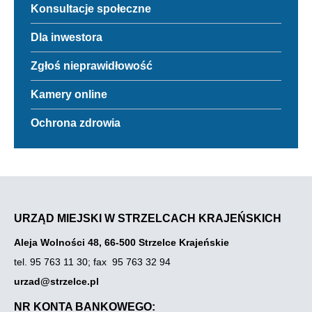
Odnośnik
Konsultacje społeczne
Link
do
otwiera
Konsultacje
się
Odnośnik
Dla inwestora
społeczne
w
do
nowej
Dla
Odnośnik
Zgłoś nieprawidłowość
zakładce
inwestora
do
przegladarki
Zgłoś
Odnośnik
Kamery online
nieprawidłowość
do
Kamery
Odnośnik
Ochrona zdrowia
online
do
Link
Ochrona
otwiera
zdrowia
się
w
nowej
zakładce
przegladarki
URZĄD MIEJSKI W STRZELCACH KRAJEŃSKICH
Aleja Wolności 48, 66-500 Strzelce Krajeńskie
tel. 95 763 11 30
;
fax 95 763 32 94
urzad@strzelce.pl
NR KONTA BANKOWEGO: