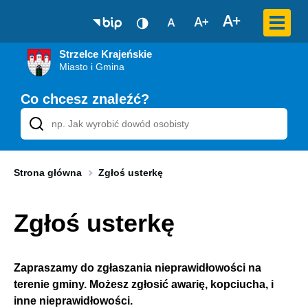
Przekierowuje
Strzelce Krajeńskie
do
Miasto i Gmina
strony
głównej
Co chcesz znaleźć?
Strona główna
Zgłoś usterkę
Zgłoś usterkę
Zapraszamy do zgłaszania nieprawidłowości na
terenie gminy. Możesz zgłosić awarię, kopciucha, i
inne nieprawidłowości.